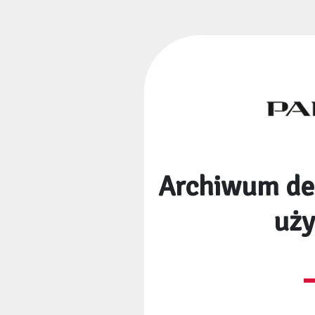
Archiwum dek
uż