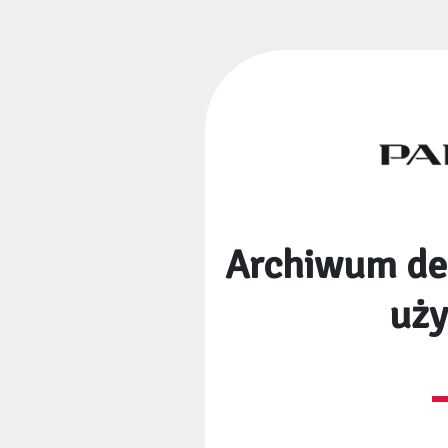
Archiwum dek
uż